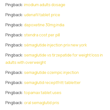
Pingback:
imodium adults dosage
Pingback:
udenafil tablet price
Pingback:
dapoxetine 30mg india
Pingback:
stendra cost per pill
Pingback:
sémaglutide injection prix new york
Pingback:
semaglutide vs tirzepatide for weight loss in
adults with overweight
Pingback:
semaglutide ozempic injection
Pingback:
semaglutid receptfritt tabletter
Pingback:
topamax tablet uses
Pingback:
oral semaglutid pris