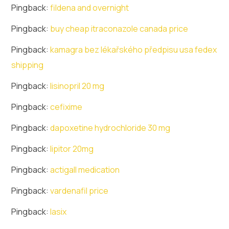
Pingback:
fildena and overnight
Pingback:
buy cheap itraconazole canada price
Pingback:
kamagra bez lékařského předpisu usa fedex
shipping
Pingback:
lisinopril 20 mg
Pingback:
cefixime
Pingback:
dapoxetine hydrochloride 30 mg
Pingback:
lipitor 20mg
Pingback:
actigall medication
Pingback:
vardenafil price
Pingback:
lasix